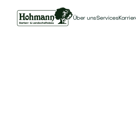
Über uns
Services
Karrier
Betreiber & re