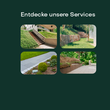
Entdecke unsere Services
⌕
⌕
⌕
⌕